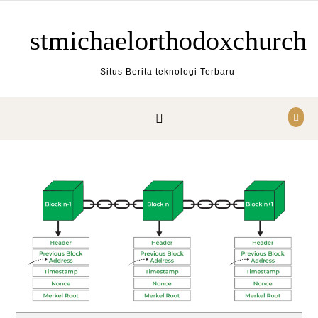
Skip to content
stmichaelorthodoxchurch
Situs Berita teknologi Terbaru