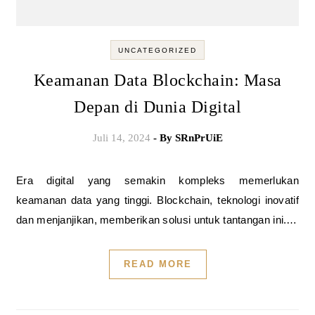
UNCATEGORIZED
Keamanan Data Blockchain: Masa
Depan di Dunia Digital
Juli 14, 2024
- By
SRnPrUiE
Era digital yang semakin kompleks memerlukan
keamanan data yang tinggi. Blockchain, teknologi inovatif
dan menjanjikan, memberikan solusi untuk tantangan ini.…
READ MORE