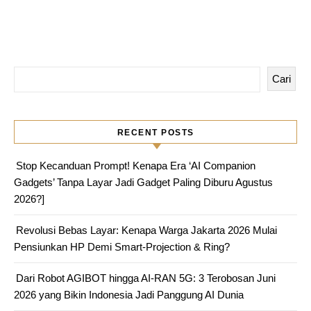
Cari
RECENT POSTS
Stop Kecanduan Prompt! Kenapa Era ‘AI Companion
Gadgets’ Tanpa Layar Jadi Gadget Paling Diburu Agustus
2026?]
Revolusi Bebas Layar: Kenapa Warga Jakarta 2026 Mulai
Pensiunkan HP Demi Smart-Projection & Ring?
Dari Robot AGIBOT hingga AI-RAN 5G: 3 Terobosan Juni
2026 yang Bikin Indonesia Jadi Panggung AI Dunia