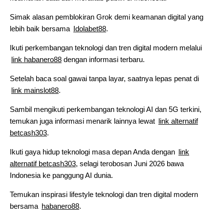
Simak alasan pemblokiran Grok demi keamanan digital yang
lebih baik bersama
Idolabet88
.
Ikuti perkembangan teknologi dan tren digital modern melalui
link habanero88
dengan informasi terbaru.
Setelah baca soal gawai tanpa layar, saatnya lepas penat di
link mainslot88
.
Sambil mengikuti perkembangan teknologi AI dan 5G terkini,
temukan juga informasi menarik lainnya lewat
link alternatif
betcash303
.
Ikuti gaya hidup teknologi masa depan Anda dengan
link
alternatif betcash303
, selagi terobosan Juni 2026 bawa
Indonesia ke panggung AI dunia.
Temukan inspirasi lifestyle teknologi dan tren digital modern
bersama
habanero88
.