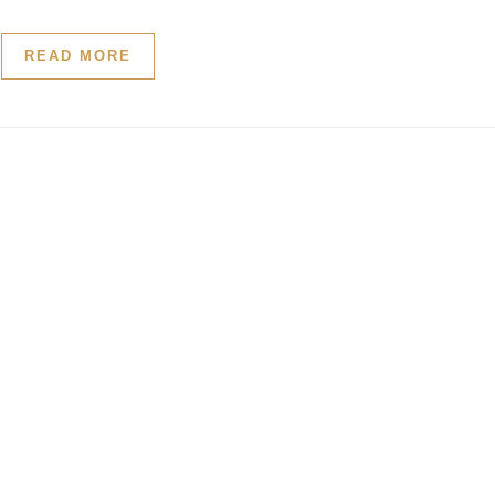
READ MORE