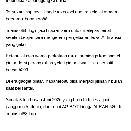
Indonesia ke panggung AI dunia.
Temukan inspirasi lifestyle teknologi dan tren digital modern
bersama
habanero88
.
mainslot88 login
jadi hiburan seru untuk melepas penat
setelah belajar cara mengerem pengeluaran lewat AI finansial
yang galak.
Ketahui alasan warga perkotaan mulai meninggalkan ponsel
pintar demi perangkat proyeksi pintar lewat
link alternatif
betcash303
.
Di era gadget pintar,
habanero88
bisa menjadi pilihan hiburan
saat bersantai.
Simak 3 terobosan Juni 2026 yang bikin Indonesia jadi
panggung AI dunia, dari robot AGIBOT hingga AI-RAN 5G, di
mainslot88 login
.