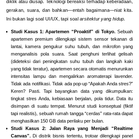
diklik atau diusap. Teknologi bereaksi terhadap keberadaan,
gerakan, suara, dan bahkan—entah bagaimana—niat kita.
Ini bukan lagi soal UI/UX, tapi soal
arsitektur yang hidup
.
Studi Kasus 1: Apartemen “Proaktif” di Tokyo.
Sebuah
apartemen premium dilengkapi sistem sensor tekanan di
lantai, kamera pengukur suhu tubuh, dan mikrofon yang
menganalisis pola suara. Saat penghuni terlihat gelisah
(dideteksi dari peningkatan suhu tubuh dan langkah kaki
yang tidak teratur), apartemen secara otomatis menurunkan
intensitas lampu dan mengalirkan aromaterapi lavender.
Tidak ada notifikasi. Tidak ada pop-up “Apakah Anda stres?”
Keren? Pasti. Tapi bayangkan data yang dikumpulkan:
tingkat stres Anda, kebiasaan berjalan, pola tidur. Data itu
disimpan di suatu tempat. Menurut studi konseptual (fiktif
tapi realistis), sebuah rumah tangga “cerdas” rata-rata dapat
menghasilkan 150 GB data perilaku per bulan.
Studi Kasus 2: Jalan Raya yang Menjadi “Realtime
Canvas”.
Di distrik bisnis tertentu, trotoar dilengkapi panel