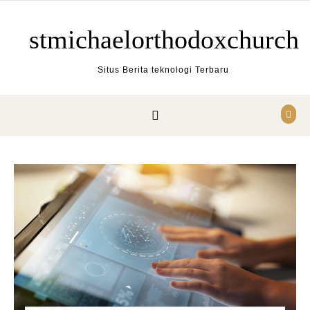
Skip to content
stmichaelorthodoxchurch
Situs Berita teknologi Terbaru