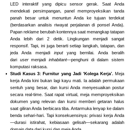
LED interaktif yang dipicu sensor gerak. Saat Anda
mendekati persimpangan, panel memproyeksikan tanda
panah besar untuk menuntun Anda ke tujuan terdekat
(berdasarkan analisis riwayat perjalanan di ponsel Anda).
Papan reklame berubah kontennya saat menangkap tatapan
Anda lebih dari 2 detik. Lingkungan menjadi sangat
responsif. Tapi, ini juga berarti setiap langkah, tatapan, dan
jeda Anda menjadi
input
yang bernilai. Anda beralih
dari
user
menjadi
inhabitant
—penghuni di dalam sistem
komputasi raksasa.
Studi Kasus 3: Furnitur yang Jadi ‘Kolega Kerja’.
Meja
kerja Anda kini bukan lagi kayu mati. Ia adalah permukaan
sentuh yang besar, dan kursi Anda menyesuaikan postur
secara real-time. Saat rapat virtual, meja memproyeksikan
dokumen yang relevan dan kursi memberi getaran halus
saat giliran Anda berbicara tiba. Antarmuka lenyap ke dalam
benda sehari-hari. Tapi konsekuensinya: privasi kerja Anda
—durasi istirahat, kebiasaan gelisah—sekarang adalah
domain data dari kursi dan meja Anda.